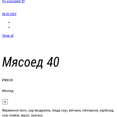
По классике! 30
06.03.2020
Show all
Мясоед 40
₽
800.00
Мясоед
×
Фирменное тесто, сыр моцарелла, пицца соус, ветчина, пепперони, карбонад,
соус спайси, укроп, орегано.