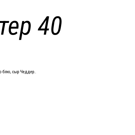
тер 40
 блю, сыр Чеддер..